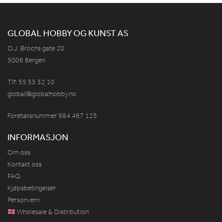
GLOBAL HOBBY OG KUNST AS
O.J. Brochs gate 20
5006 Bergen
Tlf: 55 55 32 10
global@globalhobby.no
Foretaksnummer 984
467
125
INFORMASJON
Om oss
Kontakt oss
FAQ
Kjøpsbetingelser
Personvern
Wholesale & Distribution