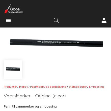
Produkter
/
Hobby
/
Papirhobby og borddekking
/
Stempelputer
/
Embossing
VersaMarker – Original (clear)
Penn til vannmerker og embossing