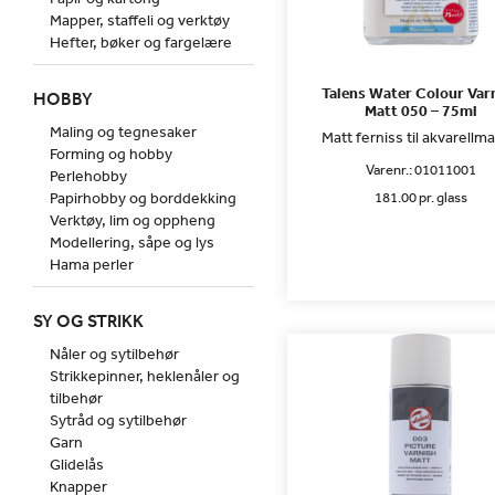
Mapper, staffeli og verktøy
Hefter, bøker og fargelære
Talens Water Colour Var
HOBBY
Matt 050 – 75ml
Maling og tegnesaker
Matt ferniss til akvarellma
Forming og hobby
Varenr.:
01011001
Perlehobby
Papirhobby og borddekking
181.00 pr. glass
Verktøy, lim og oppheng
Modellering, såpe og lys
Hama perler
SY OG STRIKK
Nåler og sytilbehør
Strikkepinner, heklenåler og
tilbehør
Sytråd og sytilbehør
Garn
Glidelås
Knapper