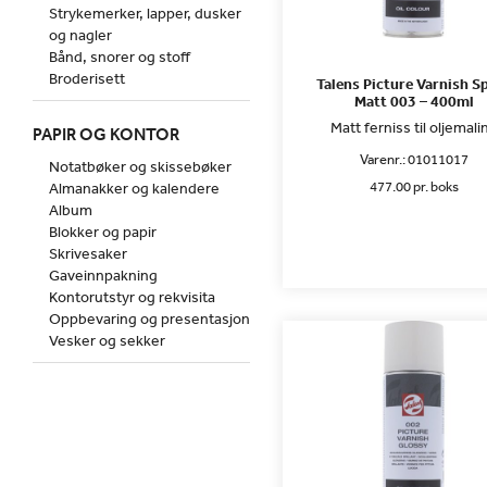
Strykemerker, lapper, dusker
og nagler
Bånd, snorer og stoff
Broderisett
Talens Picture Varnish S
Matt 003 – 400ml
Matt ferniss til oljemali
PAPIR OG KONTOR
Varenr.:
01011017
Notatbøker og skissebøker
477.00 pr. boks
Almanakker og kalendere
Album
Blokker og papir
Skrivesaker
Gaveinnpakning
Kontorutstyr og rekvisita
Oppbevaring og presentasjon
Vesker og sekker