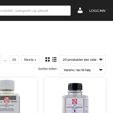
LOGG INN
…
20
Neste »
Sorter etter: