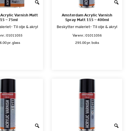
crylic Varnish Matt
Amsterdam Acrylic Varnish
15 – 75ml
Spray Matt 115 – 400ml
eriet- Til olje & akryl
Beskytter maleriet- Til olje & akryl
nr.:
01011055
Varenr.:
01011056
6.00 pr. glass
295.00 pr. boks