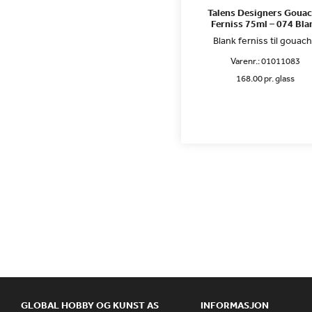
Talens Designers Goua
Ferniss 75ml – 074 Bla
Blank ferniss til gouac
Varenr.:
01011083
168.00 pr. glass
GLOBAL HOBBY OG KUNST AS
INFORMASJON