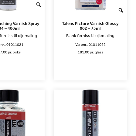
uching Varnish Spray
Talens Picture Varnish Glossy
04 – 400ml
002 – 75ml
ferniss til oljemaling
Blank ferniss til oljemaling
nr.:
01011021
Varenr.:
01011022
7.00 pr. boks
181.00 pr. glass