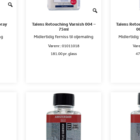
pray
Talens Retouching Varnish 004 –
Talens Reto
75ml
0
ng
Midlertidig ferniss til oljemaling
Midlertidig 
Varenr.:
01011018
Vare
181.00 pr. glass
47