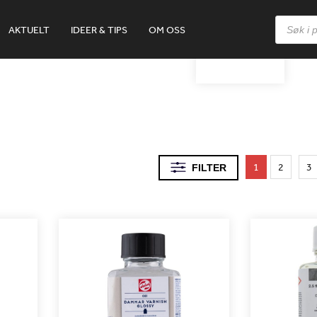
Products
AKTUELT
IDEER & TIPS
OM OSS
search
KLAR
1
2
3
FILTER