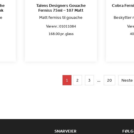
che
Talens Designers Gouache
Cobra Ferni
nk
Ferniss 75ml – 107 Matt
he
Matt ferniss til gouache
Beskytter m
Varenr.:
01011084
Vare
168.00 pr. glass
40
1
2
3
…
20
Neste 
SNARVEIER
FØLG