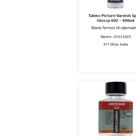
Talens Picture Varnish S
Glossy 002 – 400ml
Blank ferniss til oljemal
Varenr.:
01011025
477.00 pr. boks