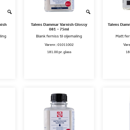
nish
Talens Dammar Varnish Glossy
Talens Damm
081 – 75ml
ling
Blank ferniss til oljemaling
Matt fer
Varenr.:
01011002
Vare
181.00 pr. glass
18