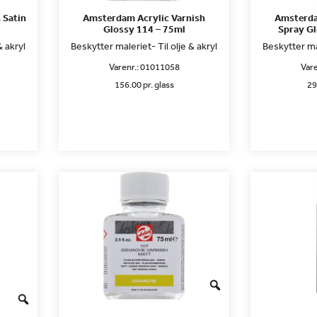
 Satin
Amsterdam Acrylic Varnish
Amsterda
Glossy 114 – 75ml
Spray Gl
& akryl
Beskytter maleriet- Til olje & akryl
Beskytter mal
Varenr.:
01011058
Vare
156.00 pr. glass
29