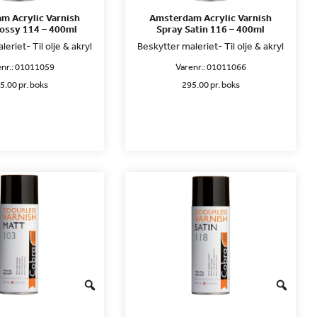
m Acrylic Varnish
Amsterdam Acrylic Varnish
ossy 114 – 400ml
Spray Satin 116 – 400ml
eriet- Til olje & akryl
Beskytter maleriet- Til olje & akryl
nr.:
01011059
Varenr.:
01011066
5.00 pr. boks
295.00 pr. boks