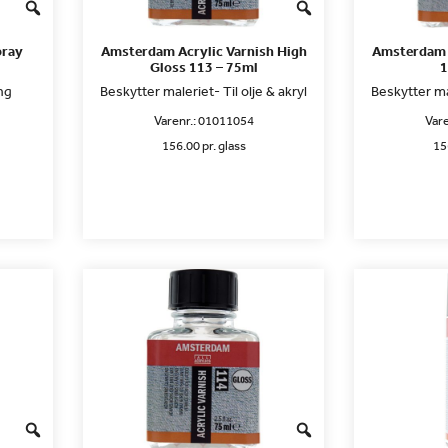
pray
Amsterdam Acrylic Varnish High
Amsterdam A
Gloss 113 – 75ml
1
ing
Beskytter maleriet- Til olje & akryl
Beskytter mal
Varenr.:
01011054
Vare
156.00 pr. glass
15