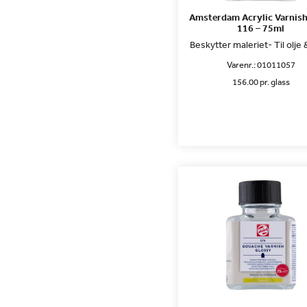
Amsterdam Acrylic Varnish
116 – 75ml
Beskytter maleriet- Til olje 
Varenr.:
01011057
156.00 pr. glass