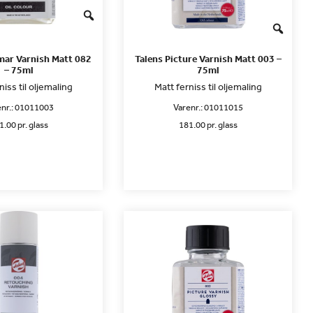
ar Varnish Matt 082
Talens Picture Varnish Matt 003 –
– 75ml
75ml
niss til oljemaling
Matt ferniss til oljemaling
nr.:
01011003
Varenr.:
01011015
1.00 pr. glass
181.00 pr. glass