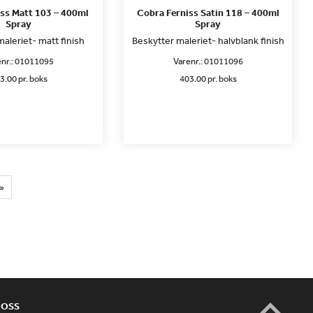
ss Matt 103 – 400ml
Cobra Ferniss Satin 118 – 400ml
Spray
Spray
aleriet- matt finish
Beskytter maleriet- halvblank finish
nr.:
01011095
Varenr.:
01011096
3.00 pr. boks
403.00 pr. boks
»
 OSS