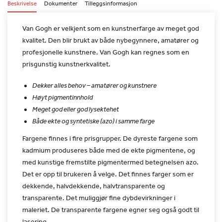
Beskrivelse
Dokumenter
Tilleggsinformasjon
Van Gogh er velkjent som en kunstnerfarge av meget god
kvalitet.
Den blir brukt av både nybegynnere, amatører og
profesjonelle
kunstnere. Van Gogh kan regnes som en
prisgunstig
kunstnerkvalitet.
Dekker alles behov – amatører og kunstnere
Høyt pigmentinnhold
Meget god eller god lysektehet
Både ekte og syntetiske (azo) i samme farge
Fargene finnes i fire prisgrupper. De dyreste fargene som
kadmium
produseres både med de ekte pigmentene, og
med kunstige fremstilte
pigmentermed betegnelsen azo.
Det er opp til brukeren å velge. Det
finnes farger som er
dekkende, halvdekkende, halvtransparente og
transparente. Det muliggjør fine dybdevirkninger i
maleriet. De
transparente fargene egner seg også godt til
lasering.