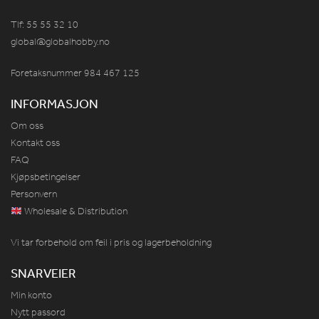
Tlf: 55 55 32 10
global@globalhobby.no
Foretaksnummer 984
467
125
INFORMASJON
Om oss
Kontakt oss
FAQ
Kjøpsbetingelser
Personvern
Wholesale & Distribution
Vi tar forbehold om feil i pris og lagerbeholdning
SNARVEIER
Min konto
Nytt passord