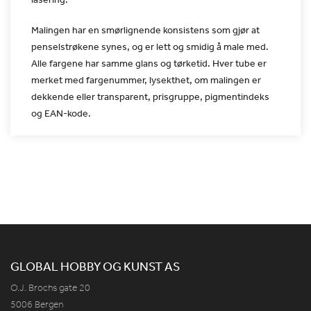
Malingen har en smørlignende konsistens som gjør at
penselstrøkene synes, og er lett og smidig å male med.
Alle fargene
har samme glans og tørketid. Hver tube er
merket med fargenummer,
lysekthet, om malingen er
dekkende eller transparent, prisgruppe,
pigmentindeks
og EAN-kode.
GLOBAL HOBBY OG KUNST AS
O.J. Brochs gate 20
5006 Bergen