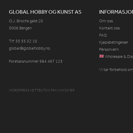
GLOBAL HOBBY OG KUNST AS
INFORMASJO
O.J. Brochs gate 20
Om oss
5006 Bergen
Kontakt oss
FAQ
Tlf: 55 55 32 10
Kjøpsbetingelser
global@globalhobby.no
Personvern
Wholesale & Dis
Foretaksnummer 984
467
125
Vi tar forbehold om 
WORDPRESS NETTBUTIKK
FRA
MAKSIMER