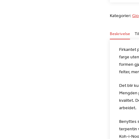
Kategorier:
Gio
Beskrivelse
Ti
Firkantet 
farge uten
formen gjø
felter, me
Det blir k
Mengden pi
kvalitet. 
arbeidet.
Benyttes s
terpentin
Koh-i-Noor 