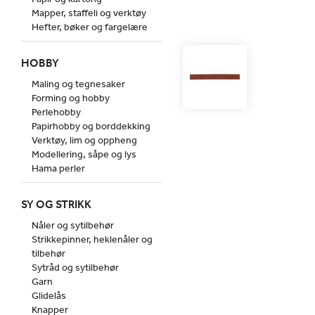
Mapper, staffeli og verktøy
Hefter, bøker og fargelære
HOBBY
Maling og tegnesaker
Forming og hobby
Perlehobby
Papirhobby og borddekking
Verktøy, lim og oppheng
Modellering, såpe og lys
Hama perler
SY OG STRIKK
Nåler og sytilbehør
Strikkepinner, heklenåler og
tilbehør
Sytråd og sytilbehør
Garn
Glidelås
Knapper