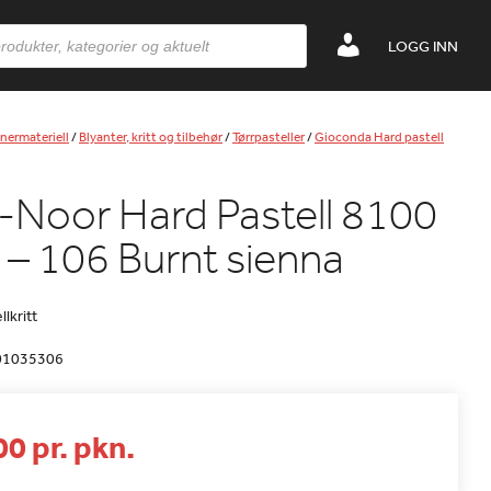
LOGG INN
nermateriell
/
Blyanter, kritt og tilbehør
/
Tørrpasteller
/
Gioconda Hard pastell
-Noor Hard Pastell 8100
 – 106 Burnt sienna
lkritt
01035306
0 pr. pkn.