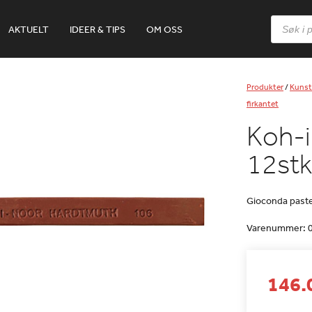
Products
AKTUELT
IDEER & TIPS
OM OSS
search
Produkter
/
Kunst
firkantet
Koh-i
12stk
Gioconda pastel
Varenummer:
146.0