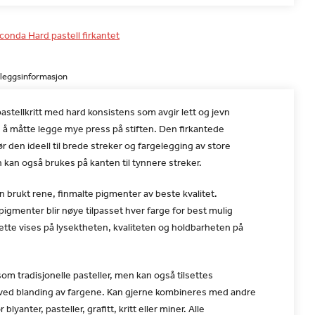
conda Hard pastell firkantet
lleggsinformasjon
pastellkritt med hard konsistens som avgir lett og jevn
 å måtte legge mye press på stiften. Den firkantede
r den ideell til brede streker og fargelegging av store
n kan også brukes på kanten til tynnere streker.
un brukt rene, finmalte pigmenter av beste kvalitet.
gmenter blir nøye tilpasset hver farge for best mulig
Dette vises på lysektheten, kvaliteten og holdbarheten på
om tradisjonelle pasteller, men kan også tilsettes
 ved blanding av fargene. Kan gjerne kombineres med andre
blyanter, pasteller, grafitt, kritt eller miner. Alle