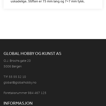
uskadelige. Stiften er 75 mm lang og
7×7 mm tykk.
GLOBAL HOBBY OG KUNST AS
O.J. Brochs gate 20
5006 Bergen
Tlf: 55 55 32 10
global@globalhobby.no
Foretaksnummer 984
467
125
INFORMASJON