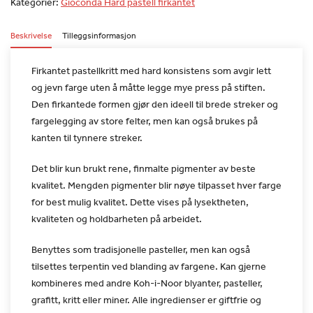
Kategorier:
Gioconda Hard pastell firkantet
Beskrivelse
Tilleggsinformasjon
Firkantet pastellkritt med hard konsistens som avgir lett
og jevn
farge uten å måtte legge mye press på stiften.
Den firkantede
formen gjør den ideell til brede streker og
fargelegging av store
felter, men kan også brukes på
kanten til tynnere streker.
Det blir kun brukt rene, finmalte pigmenter av beste
kvalitet.
Mengden pigmenter blir nøye tilpasset hver farge
for best mulig
kvalitet. Dette vises på lysektheten,
kvaliteten og holdbarheten på
arbeidet.
Benyttes som tradisjonelle pasteller, men kan også
tilsettes
terpentin ved blanding av fargene. Kan gjerne
kombineres med andre
Koh-i-Noor blyanter, pasteller,
grafitt, kritt eller miner. Alle
ingredienser er giftfrie og