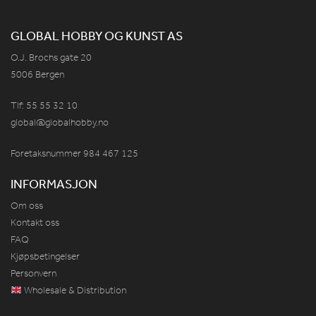
GLOBAL HOBBY OG KUNST AS
O.J. Brochs gate 20
5006 Bergen
Tlf: 55 55 32 10
global@globalhobby.no
Foretaksnummer 984
467
125
INFORMASJON
Om oss
Kontakt oss
FAQ
Kjøpsbetingelser
Personvern
Wholesale & Distribution