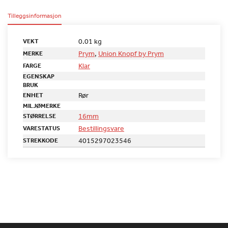
Tilleggsinformasjon
0.01 kg
VEKT
Prym
,
Union Knopf by Prym
MERKE
Klar
FARGE
EGENSKAP
BRUK
Rør
ENHET
MILJØMERKE
16mm
STØRRELSE
Bestillingsvare
VARESTATUS
4015297023546
STREKKODE