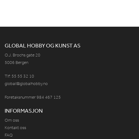
GLOBAL HOBBY OG KUNST AS
O.J. Brochs gate 20
5006 Bergen
Tlf: 55 55 32 10
global@globalhobby.no
Foretaksnummer 984
467
125
INFORMASJON
Om oss
Kontakt oss
FAQ