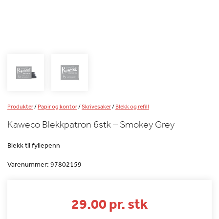
Produkter
/
Papir og kontor
/
Skrivesaker
/
Blekk og refill
Kaweco Blekkpatron 6stk – Smokey Grey
Blekk til fyllepenn
Varenummer:
97802159
29.00 pr. stk