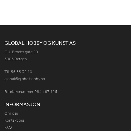
GLOBAL HOBBY OG KUNST AS
O.J. Brochs gate 20
5006 Bergen
Tlf: 55 55 32 10
global@globalhobby.no
Foretaksnummer 984
467
125
INFORMASJON
Om oss
Kontakt oss
FAQ