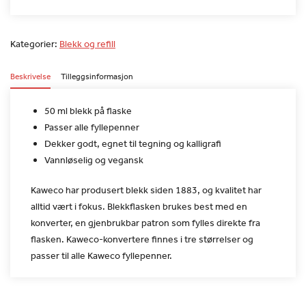
Kategorier:
Blekk og refill
Beskrivelse
Tilleggsinformasjon
50 ml blekk på flaske
Passer alle fyllepenner
Dekker godt, egnet til tegning og kalligrafi
Vannløselig og vegansk
Kaweco har produsert blekk siden 1883, og kvalitet har
alltid
vært i fokus. Blekkflasken brukes best med en
konverter, en
gjenbrukbar patron som fylles direkte fra
flasken.
Kaweco-konvertere finnes i tre størrelser og
passer til alle Kaweco
fyllepenner.