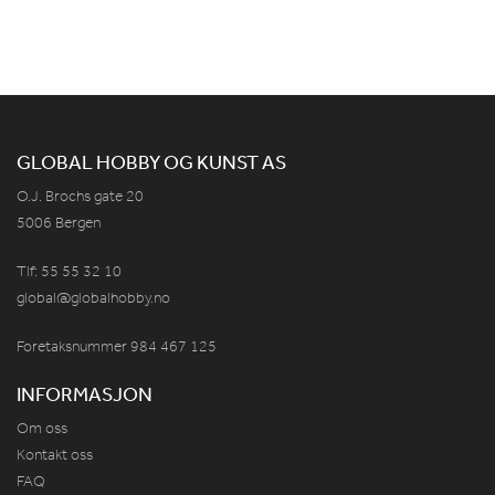
GLOBAL HOBBY OG KUNST AS
O.J. Brochs gate 20
5006 Bergen
Tlf: 55 55 32 10
global@globalhobby.no
Foretaksnummer 984
467
125
INFORMASJON
Om oss
Kontakt oss
FAQ