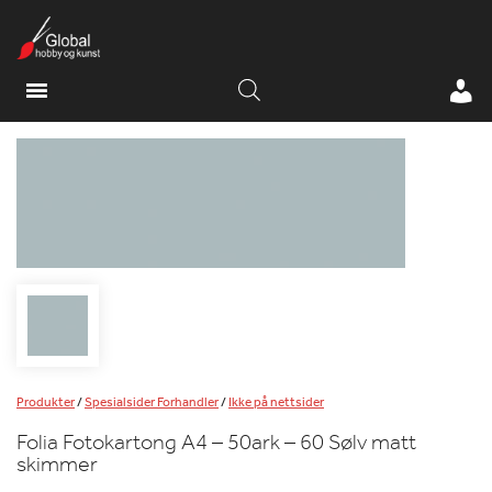
Produkter
/
Spesialsider Forhandler
/
Ikke på nettsider
Folia Fotokartong A4 – 50ark – 60 Sølv matt
skimmer