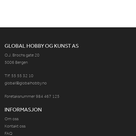
GLOBAL HOBBY OG KUNST AS
O.J. Brochs gate 20
5006 Bergen
Tlf: 55 55 32 10
global@globalhobby.no
Foretaksnummer 984
467
125
INFORMASJON
Om oss
Kontakt oss
FAQ