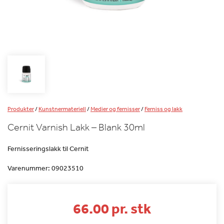
Produkter
/
Kunstnermateriell
/
Medier og fernisser
/
Ferniss og lakk
Cernit Varnish Lakk – Blank 30ml
Fernisseringslakk til Cernit
Varenummer:
09023510
66.00 pr. stk