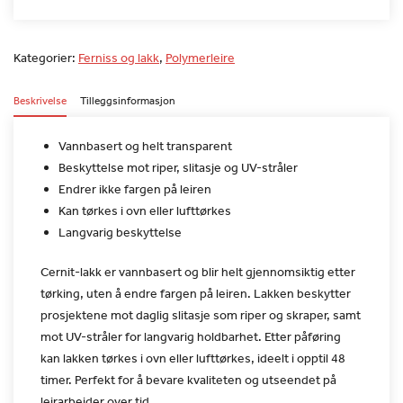
Kategorier:
Ferniss og lakk
,
Polymerleire
Beskrivelse
Tilleggsinformasjon
Vannbasert og helt transparent
Beskyttelse mot riper, slitasje og UV-stråler
Endrer ikke fargen på leiren
Kan tørkes i ovn eller lufttørkes
Langvarig beskyttelse
Cernit-lakk er vannbasert og blir helt gjennomsiktig etter
tørking, uten å endre fargen på leiren. Lakken beskytter
prosjektene mot daglig slitasje som riper og skraper, samt
mot
UV-stråler for langvarig holdbarhet. Etter påføring
kan lakken
tørkes i ovn eller lufttørkes, ideelt i opptil 48
timer. Perfekt
for å bevare kvaliteten og utseendet på
leirarbeider over tid.