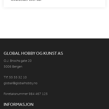
GLOBAL HOBBY OG KUNST AS
O.J. Brochs gate 20
5006 Bergen
Tlf: 55 55 32 10
global@globalhobby.no
Foretaksnummer 984
467
125
INFORMASJON