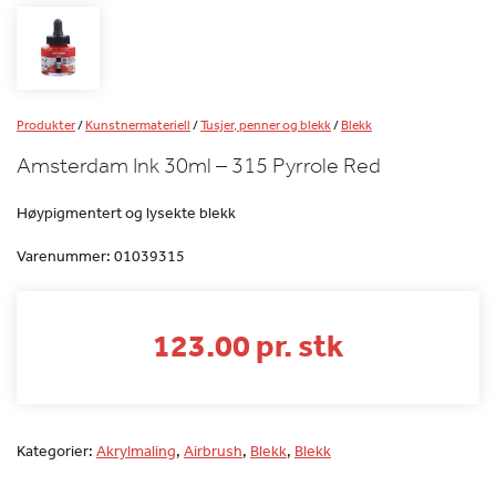
Produkter
/
Kunstnermateriell
/
Tusjer, penner og blekk
/
Blekk
Amsterdam Ink 30ml – 315 Pyrrole Red
Høypigmentert og lysekte blekk
Varenummer:
01039315
123.00 pr. stk
Kategorier:
Akrylmaling
,
Airbrush
,
Blekk
,
Blekk