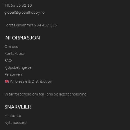
Tlf: 55 55 32 10
global@globalhobby.no
Foretaksnummer 984
467
125
INFORMASJON
Om oss
Kontakt oss
FAQ
Kjøpsbetingelser
Personvern
Wholesale & Distribution
Vi tar forbehold om feil i pris og lagerbeholdning
SNARVEIER
Min konto
Nytt passord