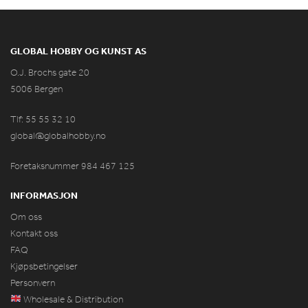
GLOBAL HOBBY OG KUNST AS
O.J. Brochs gate 20
5006 Bergen
Tlf: 55 55 32 10
global@globalhobby.no
Foretaksnummer 984
467
125
INFORMASJON
Om oss
Kontakt oss
FAQ
Kjøpsbetingelser
Personvern
Wholesale & Distribution