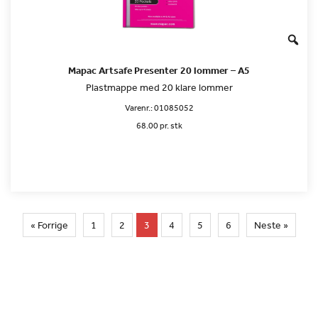
Mapac Artsafe Presenter 20 lommer – A5
Plastmappe med 20 klare lommer
Varenr.:
01085052
68.00 pr. stk
« Forrige
1
2
3
4
5
6
Neste »