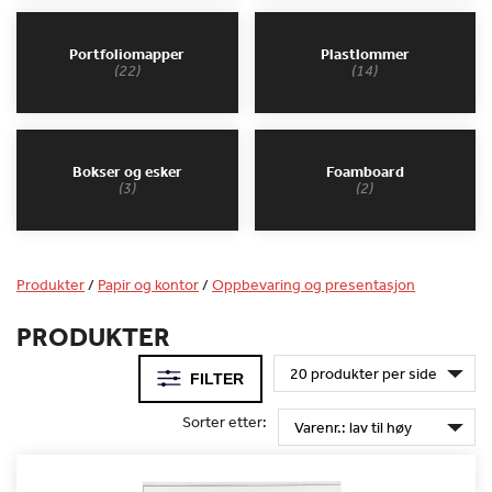
Portfoliomapper
Plastlommer
(22)
(14)
Bokser og esker
Foamboard
(3)
(2)
Produkter
/
Papir og kontor
/
Oppbevaring og presentasjon
PRODUKTER
FILTER
Sorter etter: