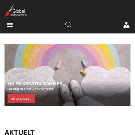
HA EN KREATIV SOMMER
Forslag til kreative aktiviteter
SE UTVALGET
AKTUELT