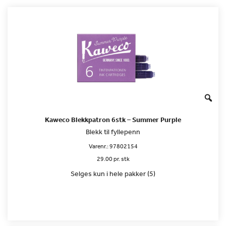
Kaweco Blekkpatron 6stk – Summer Purple
Blekk til fyllepenn
Varenr.:
97802154
29.00 pr. stk
Selges kun i hele pakker (5)