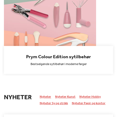
Prym Colour Edition sytilbehør
Bestselgende sytilbehør i moderne farger
NYHETER
Nyheter
Nyheter Kunst
Nyheter Hobby
Nyheter Sy og strikk
Nyheter Papir og kontor