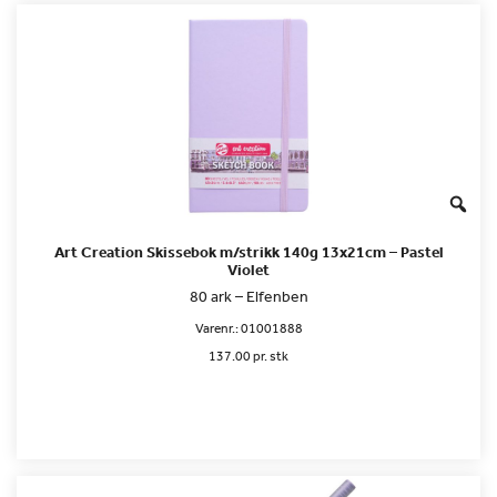
Art Creation Skissebok m/strikk 140g 13x21cm – Pastel
Violet
80 ark – Elfenben
Varenr.:
01001888
137.00 pr. stk