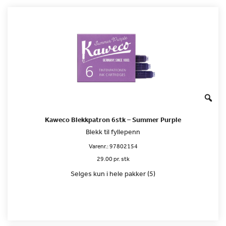
Kaweco Blekkpatron 6stk – Summer Purple
Blekk til fyllepenn
Varenr.:
97802154
29.00 pr. stk
Selges kun i hele pakker (5)