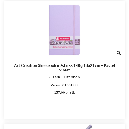
Art Creation Skissebok m/strikk 140g 13x21cm – Pastel
Violet
80 ark – Elfenben
Varenr.:
01001888
137.00 pr. stk