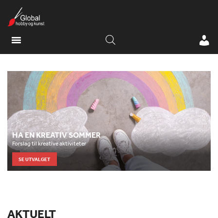
HA EN KREATIV SOMMER
Forslag til kreative aktiviteter
SE UTVALGET
AKTUELT