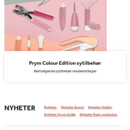
Prym Colour Edition sytilbehør
Bestselgende sytilbehør i moderne farger
NYHETER
Nyheter
Nyheter Kunst
Nyheter Hobby
Nyheter Sy og strikk
Nyheter Papir og kontor