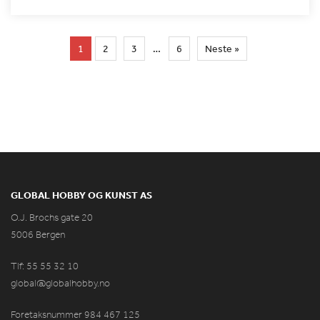
1
2
3
…
6
Neste »
GLOBAL HOBBY OG KUNST AS
O.J. Brochs gate 20
5006 Bergen
Tlf: 55 55 32 10
global@globalhobby.no
Foretaksnummer 984
467
125