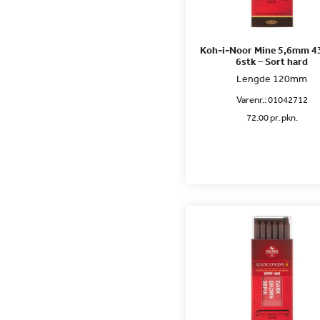
Koh-i-Noor Mine 5,6mm 4
6stk – Sort hard
Lengde 120mm
Varenr.:
01042712
72.00 pr. pkn.