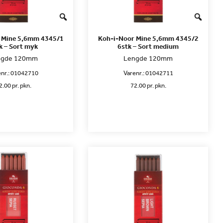
 Mine 5,6mm 4345/1
Koh-i-Noor Mine 5,6mm 4345/2
k – Sort myk
6stk – Sort medium
ngde 120mm
Lengde 120mm
nr.:
01042710
Varenr.:
01042711
2.00 pr. pkn.
72.00 pr. pkn.