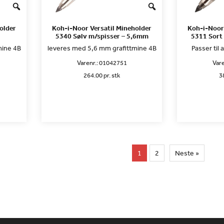
older
Koh-i-Noor Versatil Mineholder
Koh-i-Noor 
5340 Sølv m/spisser – 5,6mm
5311 Sort
mine 4B
leveres med 5,6 mm grafittmine 4B
Passer til
Varenr.:
01042751
Vare
264.00 pr. stk
3
1
2
Neste »