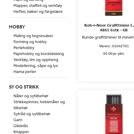
Mapper, staffeli og verktøy
Hefter, bøker og fargelære
Koh-i-Noor Grafittmine 
HOBBY
4865 6stk – 6B
Maling og tegnesaker
Runde grafittminer til mine
Forming og hobby
Varenr.:
01042701
Perlehobby
Papirhobby og borddekking
65.00 pr. pkn.
Verktøy, lim og oppheng
Modellering, såpe og lys
Hama perler
SY OG STRIKK
Nåler og sytilbehør
Strikkepinner, heklenåler og
tilbehør
Sytråd og sytilbehør
Garn
Glidelås
Knapper