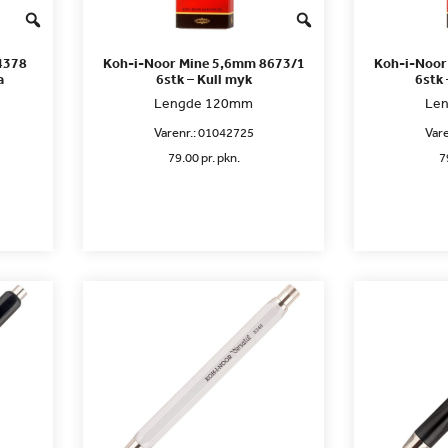
4378
Koh-i-Noor Mine 5,6mm 8673/1
Koh-i-Noor
a
6stk – Kull myk
6stk 
Lengde 120mm
Le
Varenr.:
01042725
Vare
79.00 pr. pkn.
7