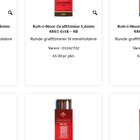
5,6mm
Koh-i-Noor Grafittmine 5,6mm
Koh-i-Noor
4865 6stk – 4B
486
holdere
Runde grafittminer til mineholdere
Runde grafit
Varenr.:
01042702
Vare
65.00 pr. pkn.
6