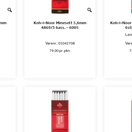
,6mm
Koh-i-Noor Minesett 5,6mm
Koh-i-Noor
4869/3 6ass. – 6005
6st
Le
Varenr.:
01042708
Vare
79.00 pr. pkn.
7