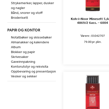
Strykemerker, lapper, dusker
og nagler
Bånd, snorer og stoff
Broderisett
Koh-i-Noor Minesett 5
4869/2 6ass. – 6004
PAPIR OG KONTOR
Varenr.:
01042707
Notatbøker og skissebøker
79.00 pr. pkn.
Almanakker og kalendere
Album
Blokker og papir
Skrivesaker
Gaveinnpakning
Kontorutstyr og rekvisita
Oppbevaring og presentasjon
Vesker og sekker