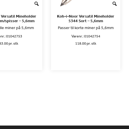
Versatil Mineholder
Koh-i-Noor Versatil Mineholder
 m/spisser – 5,6mm
5344 Sort – 5,6mm
 alle miner på 5,6mm
Passer til korte miner på 5,6mm
nr.:
01042753
Varenr.:
01042754
83.00 pr. stk
118.00 pr. stk