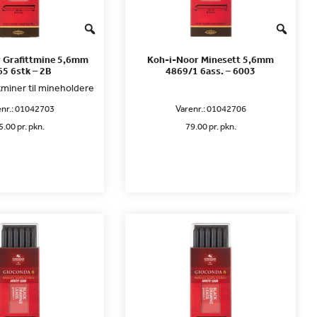
 Grafittmine 5,6mm
Koh-i-Noor Minesett 5,6mm
5 6stk – 2B
4869/1 6ass. – 6003
tminer til mineholdere
nr.:
01042703
Varenr.:
01042706
5.00 pr. pkn.
79.00 pr. pkn.