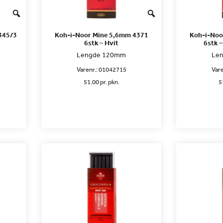
345/3
Koh-i-Noor Mine 5,6mm 4371
Koh-i-Noo
6stk – Hvit
6stk 
Lengde 120mm
Le
Varenr.:
01042715
Vare
51.00 pr. pkn.
5