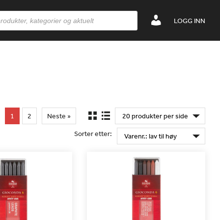
LOGG INN
1
2
Neste »
Sorter etter: