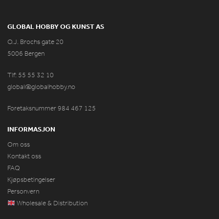
GLOBAL HOBBY OG KUNST AS
O.J. Brochs gate 20
5006 Bergen
Tlf: 55 55 32 10
global@globalhobby.no
Foretaksnummer 984
467
125
INFORMASJON
Om oss
Kontakt oss
FAQ
Kjøpsbetingelser
Personvern
Wholesale & Distribution