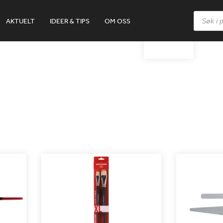
Products
AKTUELT
IDEER & TIPS
OM OSS
search
18