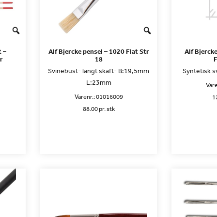
 –
Alf Bjercke pensel – 1020 Flat Str
Alf Bjerck
r
18
F
Svinebust- langt skaft- B:19,5mm
Syntetisk s
L:23mm
Vare
Varenr.:
01016009
1
88.00 pr. stk