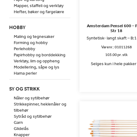
Mapper, staffeli og verktøy
Hefter, bøker og fargelære
Amsterdam Pensel 600 – F
HOBBY
Str 18
Maling og tegnesaker
Syntetisk- langt skaft – B
Forming og hobby
Varenr.:
01011268
Perlehobby
Papirhobby og borddekking
103.00 pr. stk
Verktøy, lim og oppheng
Selges kun i hele pakker 
Modellering, såpe og lys
Hama perler
SY OG STRIKK
Nåler og sytilbehør
Strikkepinner, heklenåler og
tilbehør
Sytråd og sytilbehør
Garn
Glidelås
Knapper