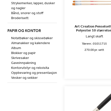
Strykemerker, lapper, dusker
og nagler
Bånd, snorer og stoff
Broderisett
Art Creation Penselsett
PAPIR OG KONTOR
Polyester 10 størrelse
Langt skaft
Notatbøker og skissebøker
Almanakker og kalendere
Varenr.:
01011715
Album
270.00 pr. sett
Blokker og papir
Skrivesaker
Gaveinnpakning
Kontorutstyr og rekvisita
Oppbevaring og presentasjon
Vesker og sekker