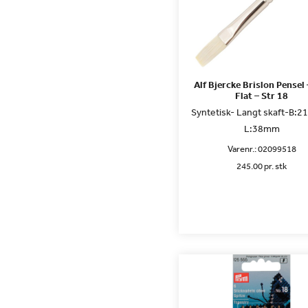
Alf Bjercke Brislon Pensel
Flat – Str 18
Syntetisk- Langt skaft-B:
L:38mm
Varenr.:
02099518
245.00 pr. stk