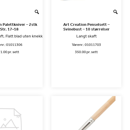
n Palettkniver – 2stk
Art Creation Penselsett –
 Str. 17-18
Svinebust – 10 størrelser
ft. Flatt blad uten knekk
Langt skaft
nr.:
01011306
Varenr.:
01011703
1.00 pr. sett
350.00 pr. sett