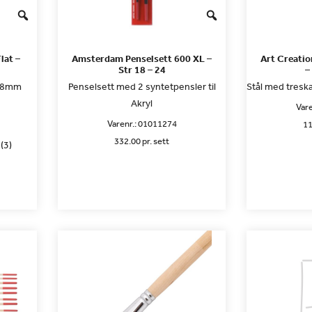
lat –
Amsterdam Penselsett 600 XL –
Art Creatio
Str 18 – 24
–
:18mm
Penselsett med 2 syntetpensler til
Stål med treska
Akryl
Vare
Varenr.:
01011274
11
332.00 pr. sett
(3)