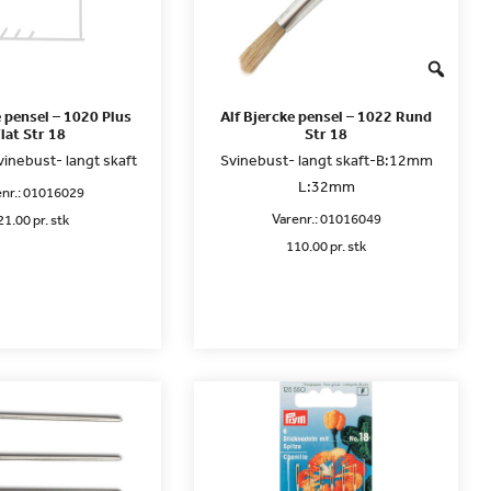
e pensel – 1020 Plus
Alf Bjercke pensel – 1022 Rund
lat Str 18
Str 18
vinebust- langt skaft
Svinebust- langt skaft-B:12mm
L:32mm
nr.:
01016029
Varenr.:
01016049
21.00 pr. stk
110.00 pr. stk