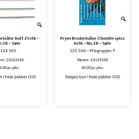
rinåler butt 25stk –
Prym Broderinåler Chenille spiss
o.18 – Sølv
6stk – No.18 – Sølv
124 165
125 550 – Prisgruppe: F
nr.:
24124165
Varenr.:
24125550
6.00 pr. pkn.
40.00 pr. pkn.
 i hele pakker (10)
Selges kun i hele pakker (10)