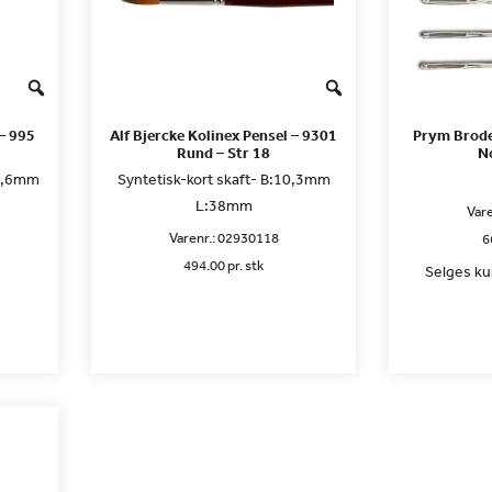
 – 995
Alf Bjercke Kolinex Pensel – 9301
Prym Brode
Rund – Str 18
N
21,6mm
Syntetisk-kort skaft- B:10,3mm
L:38mm
Vare
Varenr.:
02930118
6
494.00 pr. stk
Selges kun