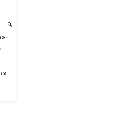
stk –
F
(10)