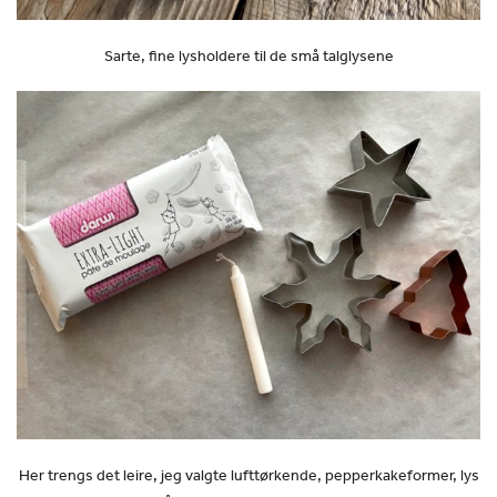
Sarte, fine lysholdere til de små talglysene
Her trengs det leire, jeg valgte lufttørkende, pepperkakeformer, lys