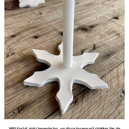
NB! Forlat aldri levende lys, og disse lysene må slukkes før de