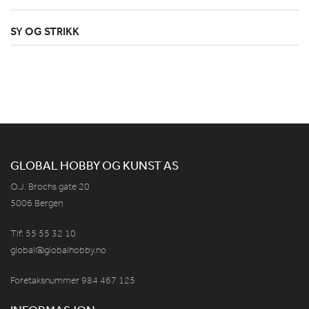
SY OG STRIKK
GLOBAL HOBBY OG KUNST AS
O.J. Brochs gate 20
5006 Bergen
Tlf: 55 55 32 10
global@globalhobby.no
Foretaksnummer 984
467
125