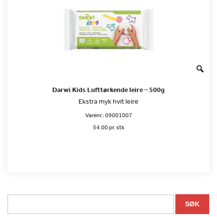
Darwi Kids Lufttørkende leire – 500g
Ekstra myk hvit leire
Varenr.:
09001007
54.00 pr. stk
Søk
SØK
etter