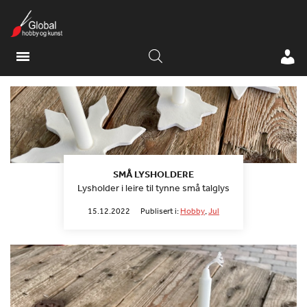
SMÅ LYSHOLDERE
Lysholder i leire til tynne små talglys
15.12.2022
Publisert i:
Hobby
,
Jul