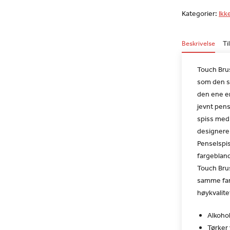
Kategorier:
Ikk
Beskrivelse
Ti
Touch Bru
som den so
den ene e
jevnt pen
spiss med 
designere 
Penselspis
fargebland
Touch Bru
samme far
høykvalite
Alkohol
Tørker