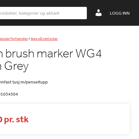
LOGG INN
lsider Forhandler
/
Ikke på nettsider
h brush marker WG4
 Grey
annfast tusj m/penseltupp
01034504
 pr. stk