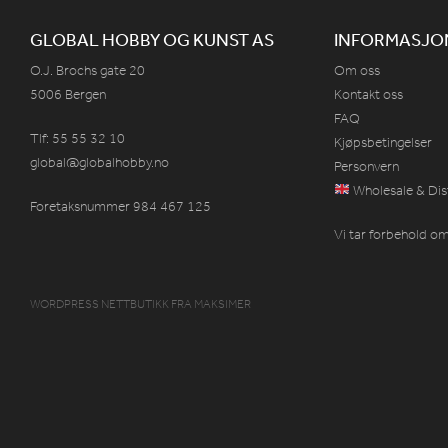
GLOBAL HOBBY OG KUNST AS
INFORMASJO
O.J. Brochs gate 20
Om oss
5006 Bergen
Kontakt oss
FAQ
Tlf: 55 55 32 10
Kjøpsbetingelser
global@globalhobby.no
Personvern
Wholesale & Dis
Foretaksnummer 984
467
125
Vi tar forbehold om 
WORDPRESS NETTBUTIKK
FRA
MAKSIMER