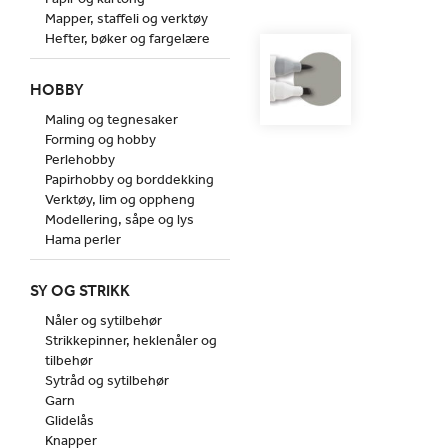
Mapper, staffeli og verktøy
Hefter, bøker og fargelære
HOBBY
Maling og tegnesaker
Forming og hobby
Perlehobby
Papirhobby og borddekking
Verktøy, lim og oppheng
Modellering, såpe og lys
Hama perler
SY OG STRIKK
Nåler og sytilbehør
Strikkepinner, heklenåler og
tilbehør
Sytråd og sytilbehør
Garn
Glidelås
Knapper