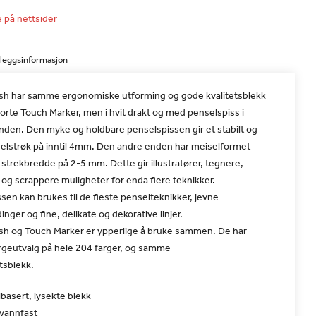
e på nettsider
lleggsinformasjon
sh har samme ergonomiske utforming og gode kvalitetsblekk
rte Touch Marker, men i hvit drakt og med penselspiss i
nden. Den myke og holdbare penselspissen gir et stabilt og
selstrøk på inntil 4mm. Den andre enden har meiselformet
strekbredde på 2-5 mm. Dette gir illustratører, tegnere,
og scrappere muligheter for enda flere teknikker.
sen kan brukes til de fleste penselteknikker, jevne
inger og fine, delikate og dekorative linjer.
sh og Touch Marker er ypperlige å bruke sammen. De har
geutvalg på hele 204 farger, og samme
tsblekk.
basert, lysekte blekk
 vannfast