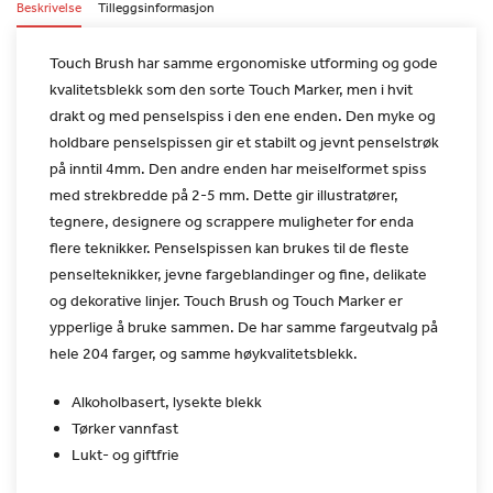
Beskrivelse
Tilleggsinformasjon
Touch Brush har samme ergonomiske utforming og gode
kvalitetsblekk
som den sorte Touch Marker, men i hvit
drakt og med penselspiss i
den ene enden. Den myke og
holdbare penselspissen gir et stabilt og
jevnt penselstrøk
på inntil 4mm. Den andre enden har meiselformet
spiss
med strekbredde på 2-5 mm. Dette gir illustratører,
tegnere,
designere og scrappere muligheter for enda
flere teknikker.
Penselspissen kan brukes til de fleste
penselteknikker, jevne
fargeblandinger og fine, delikate
og dekorative linjer.
Touch Brush og Touch Marker er
ypperlige å bruke sammen. De har
samme fargeutvalg på
hele 204 farger, og samme
høykvalitetsblekk.
Alkoholbasert, lysekte blekk
Tørker vannfast
Lukt- og giftfrie