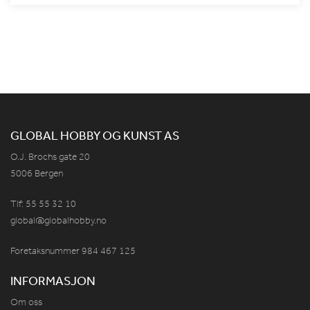
GLOBAL HOBBY OG KUNST AS
O.J. Brochs gate 20
5006 Bergen
Tlf: 55 55 32 10
global@globalhobby.no
Foretaksnummer 984
467
125
INFORMASJON
Om oss