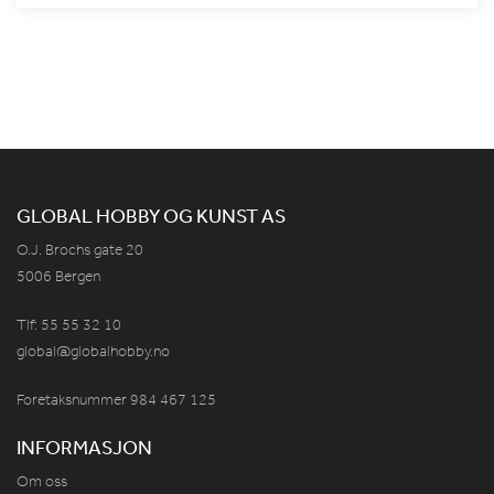
GLOBAL HOBBY OG KUNST AS
O.J. Brochs gate 20
5006 Bergen
Tlf: 55 55 32 10
global@globalhobby.no
Foretaksnummer 984
467
125
INFORMASJON
Om oss