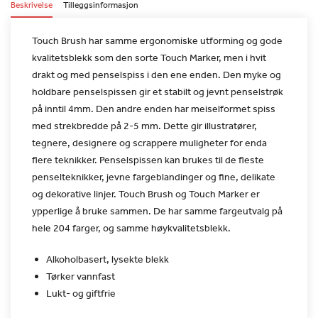
Beskrivelse
Tilleggsinformasjon
Touch Brush har samme ergonomiske utforming og gode
kvalitetsblekk
som den sorte Touch Marker, men i hvit
drakt og med penselspiss i
den ene enden. Den myke og
holdbare penselspissen gir et stabilt og
jevnt penselstrøk
på inntil 4mm. Den andre enden har meiselformet
spiss
med strekbredde på 2-5 mm. Dette gir illustratører,
tegnere,
designere og scrappere muligheter for enda
flere teknikker.
Penselspissen kan brukes til de fleste
penselteknikker, jevne
fargeblandinger og fine, delikate
og dekorative linjer.
Touch Brush og Touch Marker er
ypperlige å bruke sammen. De har
samme fargeutvalg på
hele 204 farger, og samme
høykvalitetsblekk.
Alkoholbasert, lysekte blekk
Tørker vannfast
Lukt- og giftfrie