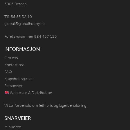
5006 Bergen
Tlf: 55 55 32 10
global@globalhobby.no
Foretaksnummer 984
467
125
INFORMASJON
Om oss
Kontakt oss
FAQ
Kjøpsbetingelser
Personvern
Wholesale & Distribution
Vi tar forbehold om feil i pris og lagerbeholdning
SNARVEIER
Min konto