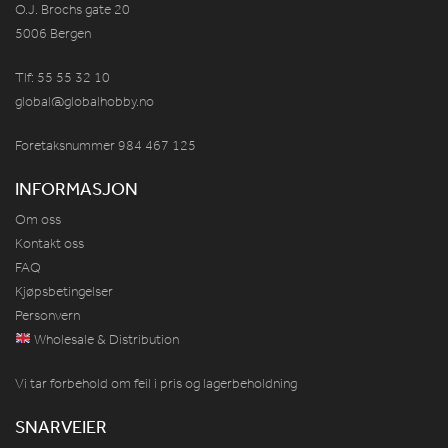
O.J. Brochs gate 20
5006 Bergen
Tlf: 55 55 32 10
global@globalhobby.no
Foretaksnummer 984
467
125
INFORMASJON
Om oss
Kontakt oss
FAQ
Kjøpsbetingelser
Personvern
Wholesale & Distribution
Vi tar forbehold om feil i pris og lagerbeholdning
SNARVEIER