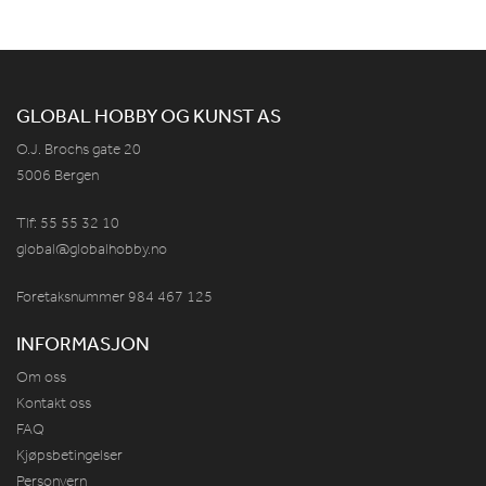
GLOBAL HOBBY OG KUNST AS
O.J. Brochs gate 20
5006 Bergen
Tlf: 55 55 32 10
global@globalhobby.no
Foretaksnummer 984
467
125
INFORMASJON
Om oss
Kontakt oss
FAQ
Kjøpsbetingelser
Personvern