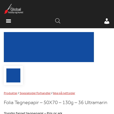
Produkter
/
Spesialsider Forhandler
/
Ikke på nettsider
Folia Tegnepapir – 50X70 – 130g – 36 Ultramarin
Tosidig farget tegnepapir – Pris pr ark