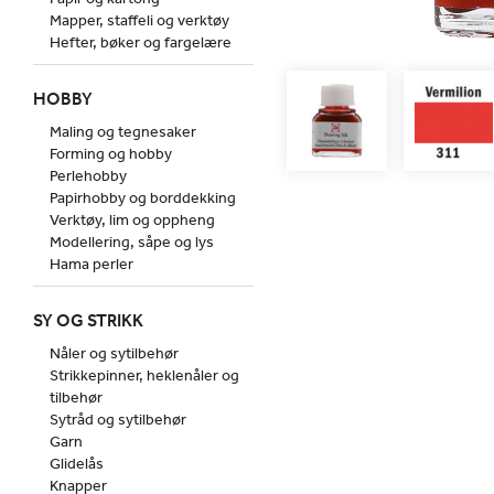
Mapper, staffeli og verktøy
Hefter, bøker og fargelære
HOBBY
Maling og tegnesaker
Forming og hobby
Perlehobby
Papirhobby og borddekking
Verktøy, lim og oppheng
Modellering, såpe og lys
Hama perler
SY OG STRIKK
Nåler og sytilbehør
Strikkepinner, heklenåler og
tilbehør
Sytråd og sytilbehør
Garn
Glidelås
Knapper