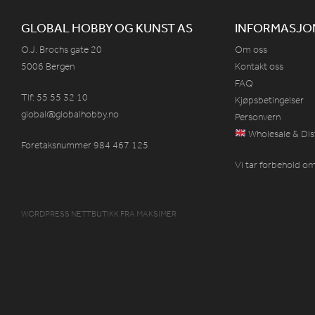
GLOBAL HOBBY OG KUNST AS
INFORMASJO
O.J. Brochs gate 20
Om oss
5006 Bergen
Kontakt oss
FAQ
Tlf: 55 55 32 10
Kjøpsbetingelser
global@globalhobby.no
Personvern
Wholesale & Dis
Foretaksnummer 984
467
125
Vi tar forbehold om 
WORDPRESS NETTBUTIKK
FRA
MAKSIMER