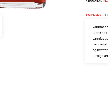
Kategorier:
Ikk
Beskrivelse
Ti
Vannfast t
tekniske t
vannfast 
pennesplit
og hvit fa
ferdige ar