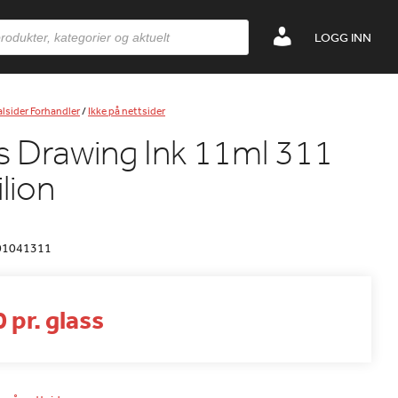
LOGG INN
lsider Forhandler
/
Ikke på nettsider
s Drawing Ink 11ml 311
lion
01041311
 pr. glass