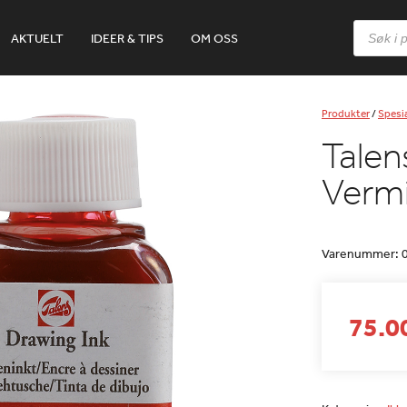
Products
AKTUELT
IDEER & TIPS
OM OSS
search
Produkter
/
Spesia
Talen
Vermi
Varenummer:
75.00