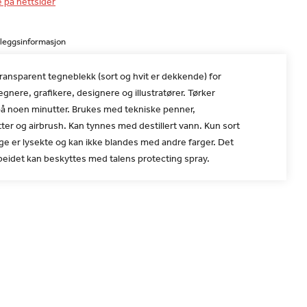
e på nettsider
lleggsinformasjon
ransparent tegneblekk (sort og hvit er dekkende) for
egnere, grafikere, designere og illustratører. Tørker
på noen minutter. Brukes med tekniske penner,
ter og airbrush. Kan tynnes med destillert vann. Kun sort
rge er lysekte og kan ikke blandes med andre farger. Det
beidet kan beskyttes med talens protecting spray.