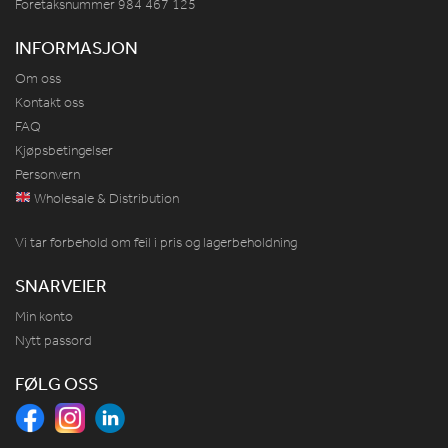
Foretaksnummer 984
467
125
INFORMASJON
Om oss
Kontakt oss
FAQ
Kjøpsbetingelser
Personvern
Wholesale & Distribution
Vi tar forbehold om feil i pris og lagerbeholdning
SNARVEIER
Min konto
Nytt passord
FØLG OSS