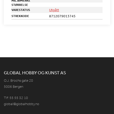
MILJØMERKE
STØRRELSE
Utgått
VARESTATUS
8712079013745
STREKKODE
GLOBAL HOBBY OG KUNST AS
O.J. Brochs gate 20
5006 Bergen
Tlf: 55 55 32 10
global@globalhobby.no