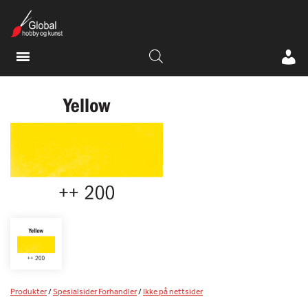
Produkter
/
Spesialsider Forhandler
/
Ikke på nettsider