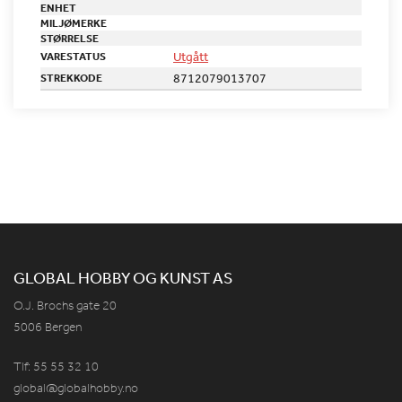
ENHET
MILJØMERKE
STØRRELSE
Utgått
VARESTATUS
8712079013707
STREKKODE
GLOBAL HOBBY OG KUNST AS
O.J. Brochs gate 20
5006 Bergen
Tlf: 55 55 32 10
global@globalhobby.no