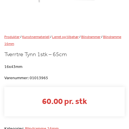
Produkter
/
Kunstnermateriell
/
Lerret og tilbehør
/
Blindrammer
/
Blindramme
16mm
Tverrtre Tynn 1stk – 65cm
16x43mm
Varenummer:
01013965
60.00 pr. stk
Kategorier:
Blindramme 16mm