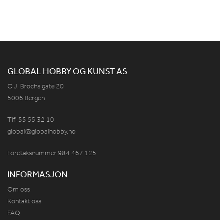
GLOBAL HOBBY OG KUNST AS
O.J. Brochs gate 20
5006 Bergen
Tlf: 55 55 32 10
global@globalhobby.no
Foretaksnummer 984
467
125
INFORMASJON
Om oss
Kontakt oss
FAQ