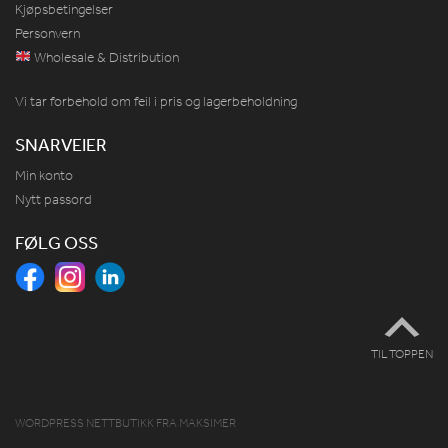
Kjøpsbetingelser
Personvern
Wholesale & Distribution
Vi tar forbehold om feil i pris og lagerbeholdning
SNARVEIER
Min konto
Nytt passord
FØLG OSS
TIL TOPPEN
WORDPRESS NETTBUTIKK
FRA
MAKSIMER