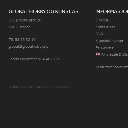
GLOBAL HOBBY OG KUNST AS
INFORMASJO
O.J. Brochs gate 20
Om oss
5006 Bergen
Kontakt oss
FAQ
Tlf: 55 55 32 10
Kjøpsbetingelser
global@globalhobby.no
Personvern
Wholesale & Dis
Foretaksnummer 984
467
125
Vi tar forbehold om 
WORDPRESS NETTBUTIKK
FRA
MAKSIMER