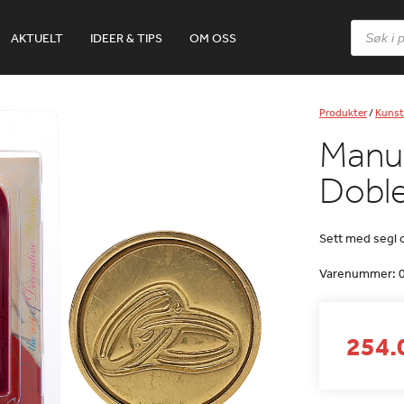
Products
AKTUELT
IDEER & TIPS
OM OSS
search
Produkter
/
Kunst
Manus
Doble
Sett med segl 
Varenummer:
254.0