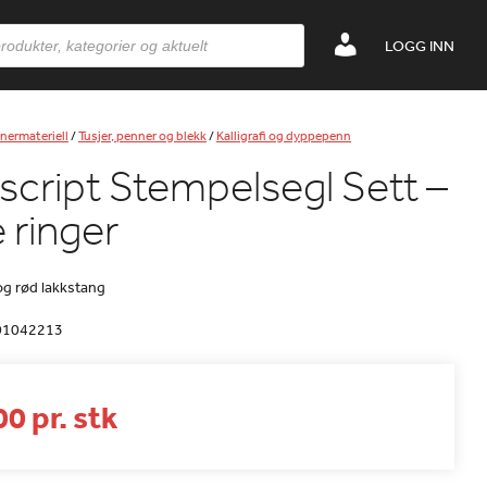
LOGG INN
nermateriell
/
Tusjer, penner og blekk
/
Kalligrafi og dyppepenn
cript Stempelsegl Sett –
 ringer
og rød lakkstang
01042213
0 pr. stk