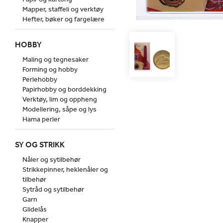
Mapper, staffeli og verktøy
Hefter, bøker og fargelære
HOBBY
Maling og tegnesaker
Forming og hobby
Perlehobby
Papirhobby og borddekking
Verktøy, lim og oppheng
Modellering, såpe og lys
Hama perler
SY OG STRIKK
Nåler og sytilbehør
Strikkepinner, heklenåler og
tilbehør
Sytråd og sytilbehør
Garn
Glidelås
Knapper