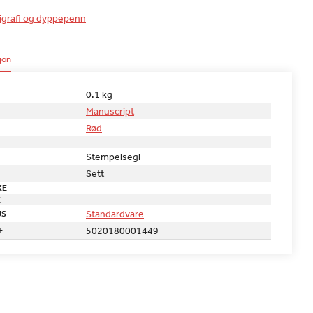
ligrafi og dyppepenn
jon
0.1 kg
Manuscript
Rød
Stempelsegl
Sett
KE
E
Standardvare
US
5020180001449
E