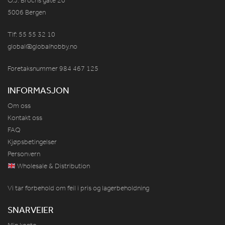
O.J. Brochs gate 20
5006 Bergen
Tlf: 55 55 32 10
global@globalhobby.no
Foretaksnummer 984
467
125
INFORMASJON
Om oss
Kontakt oss
FAQ
Kjøpsbetingelser
Personvern
Wholesale & Distribution
Vi tar forbehold om feil i pris og lagerbeholdning
SNARVEIER