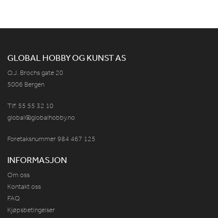
GLOBAL HOBBY OG KUNST AS
O.J. Brochs gate 20
5006 Bergen
Tlf: 55 55 32 10
global@globalhobby.no
Foretaksnummer 984
467
125
INFORMASJON
Om oss
Kontakt oss
FAQ
Kjøpsbetingelser