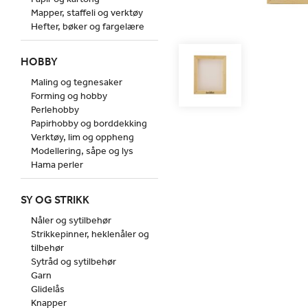
Mapper, staffeli og verktøy
Hefter, bøker og fargelære
HOBBY
Maling og tegnesaker
Forming og hobby
Perlehobby
Papirhobby og borddekking
Verktøy, lim og oppheng
Modellering, såpe og lys
Hama perler
SY OG STRIKK
Nåler og sytilbehør
Strikkepinner, heklenåler og
tilbehør
Sytråd og sytilbehør
Garn
Glidelås
Knapper