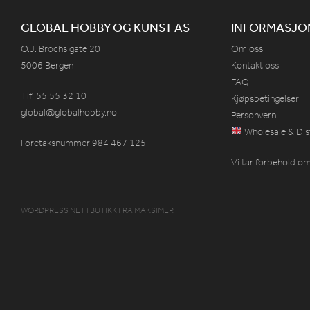
GLOBAL HOBBY OG KUNST AS
INFORMASJO
O.J. Brochs gate 20
Om oss
5006 Bergen
Kontakt oss
FAQ
Tlf: 55 55 32 10
Kjøpsbetingelser
global@globalhobby.no
Personvern
Wholesale & Dis
Foretaksnummer 984
467
125
Vi tar forbehold om 
WORDPRESS NETTBUTIKK
FRA
MAKSIMER