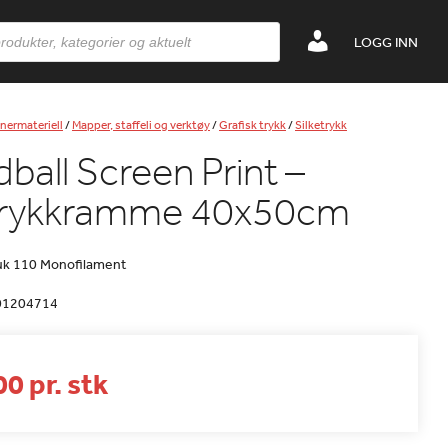
LOGG INN
nermateriell
/
Mapper, staffeli og verktøy
/
Grafisk trykk
/
Silketrykk
ball Screen Print –
etrykkramme 40x50cm
k 110 Monofilament
01204714
0 pr. stk