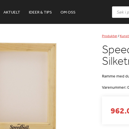
Products
AKTUELT
IDEER & TIPS
OM OSS
search
Produkter
/
Kunst
Speed
Silk
Ramme med du
Varenummer:
962.0