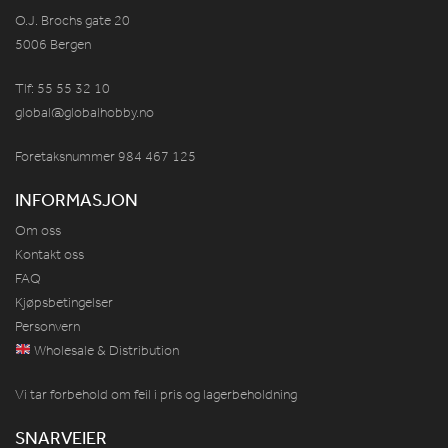
O.J. Brochs gate 20
5006 Bergen
Tlf: 55 55 32 10
global@globalhobby.no
Foretaksnummer 984
467
125
INFORMASJON
Om oss
Kontakt oss
FAQ
Kjøpsbetingelser
Personvern
Wholesale & Distribution
Vi tar forbehold om feil i pris og lagerbeholdning
SNARVEIER