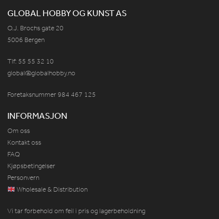
GLOBAL HOBBY OG KUNST AS
O.J. Brochs gate 20
5006 Bergen
Tlf: 55 55 32 10
global@globalhobby.no
Foretaksnummer 984
467
125
INFORMASJON
Om oss
Kontakt oss
FAQ
Kjøpsbetingelser
Personvern
Wholesale & Distribution
Vi tar forbehold om feil i pris og lagerbeholdning