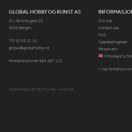
GLOBAL HOBBY OG KUNST AS
INFORMASJO
O.J. Brochs gate 20
Om oss
5006 Bergen
Kontakt oss
FAQ
Tlf: 55 55 32 10
Kjøpsbetingelser
global@globalhobby.no
Personvern
Wholesale & Dis
Foretaksnummer 984
467
125
Vi tar forbehold om 
WORDPRESS NETTBUTIKK
FRA
MAKSIMER