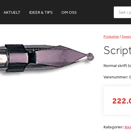
Products
AKTUELT
IDEER & TIPS
OM OSS
search
Produkter
/
Spesia
Scrip
Normal skrift 
Varenummer:
222.0
Kategorier:
Ikk