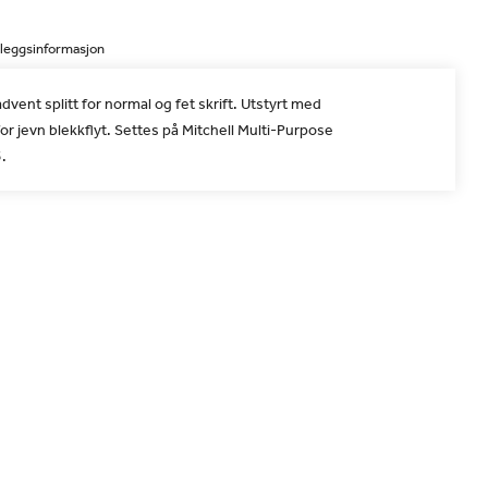
lleggsinformasjon
vent splitt for normal og fet skrift. Utstyrt med
for jevn blekkflyt. Settes på Mitchell Multi-Purpose
3.