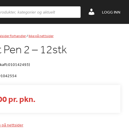
LOGG INN
lsider Forhandler
/
Ikke på nettsider
t Pen 2 – 12stk
(skaft:010142493)
01042554
0 pr. pkn.
e på nettsider