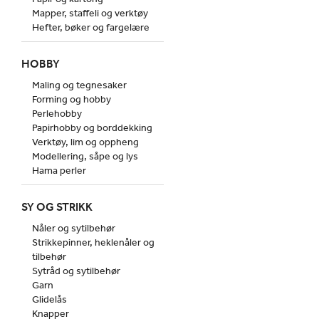
Mapper, staffeli og verktøy
Hefter, bøker og fargelære
HOBBY
Maling og tegnesaker
Forming og hobby
Perlehobby
Papirhobby og borddekking
Verktøy, lim og oppheng
Modellering, såpe og lys
Hama perler
SY OG STRIKK
Nåler og sytilbehør
Strikkepinner, heklenåler og
tilbehør
Sytråd og sytilbehør
Garn
Glidelås
Knapper