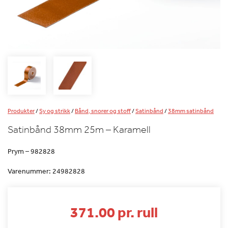
Produkter
/
Sy og strikk
/
Bånd, snorer og stoff
/
Satinbånd
/
38mm satinbånd
Satinbånd 38mm 25m – Karamell
Prym – 982828
Varenummer:
24982828
371.00 pr. rull