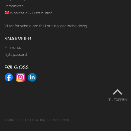
Personvern
Wholesale & Distribution
Vi tar forbehold om feil i pris og lagerbeholdning
SNARVEIER
Min konto
Nytt passord
FØLG OSS
TIL TOPPEN
WORDPRESS NETTBUTIKK
FRA
MAKSIMER