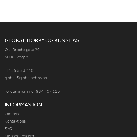
GLOBAL HOBBY OG KUNST AS
O.J. Brochs gate 20
5006 Bergen
Tlf: 55 55 32 10
global@globalhobby.no
Foretaksnummer 984
467
125
INFORMASJON
Om oss
Kontakt oss
FAQ
Kjøpsbetingelser