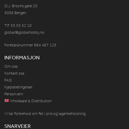
O.J. Brochs gate 20
5006 Bergen
Tlf: 55 55 32 10
global@globalhobby.no
Foretaksnummer 984
467
125
INFORMASJON
Om oss
Kontakt oss
FAQ
Kjøpsbetingelser
Personvern
Wholesale & Distribution
Vi tar forbehold om feil i pris og lagerbeholdning
SNARVEIER