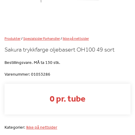
Produkter
/
Spesialsider Forhandler
/
Ikke på nettsider
Sakura trykkfarge oljebasert OH100 49 sort
Bestillingsvare. MÅ ta 130 stk.
Varenummer:
01053286
0 pr. tube
Kategorier:
Ikke på nettsider