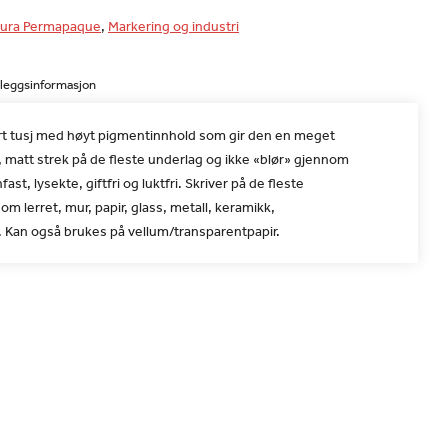
ura Permapaque
,
Markering og industri
lleggsinformasjon
t tusj med høyt pigmentinnhold som gir den en meget
matt strek på de fleste underlag og ikke «blør» gjennom
fast, lysekte, giftfri og luktfri. Skriver på de fleste
om lerret, mur, papir, glass, metall, keramikk,
. Kan også brukes på vellum/transparentpapir.