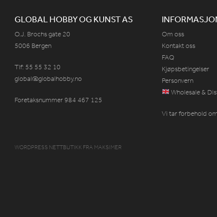
GLOBAL HOBBY OG KUNST AS
INFORMASJO
O.J. Brochs gate 20
Om oss
5006 Bergen
Kontakt oss
FAQ
Tlf: 55 55 32 10
Kjøpsbetingelser
global@globalhobby.no
Personvern
Wholesale & Dis
Foretaksnummer 984
467
125
Vi tar forbehold om 
WORDPRESS NETTBUTIKK
FRA
MAKSIMER