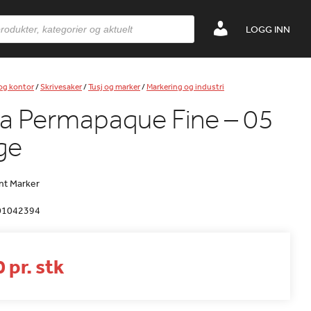
LOGG INN
 og kontor
/
Skrivesaker
/
Tusj og marker
/
Markering og industri
a Permapaque Fine – 05
ge
t Marker
01042394
 pr. stk