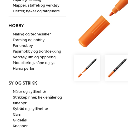
Mapper, staffeli og verktøy
Hefter, bøker og fargelære
HOBBY
Maling og tegnesaker
Forming og hobby
Perlehobby
Papirhobby og borddekking
Verktøy, lim og oppheng
Modellering, såpe og lys
Hama perler
SY OG STRIKK
Nåler og sytilbehør
Strikkepinner, heklenåler og
tilbehør
Sytråd og sytilbehør
Garn
Glidelås
Knapper