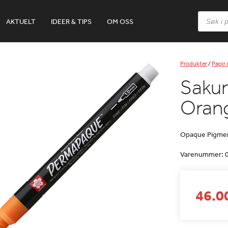
Products
AKTUELT
IDEER & TIPS
OM OSS
search
Produkter
/
Papir
Sakur
Oran
Opaque Pigmen
Varenummer:
46.00