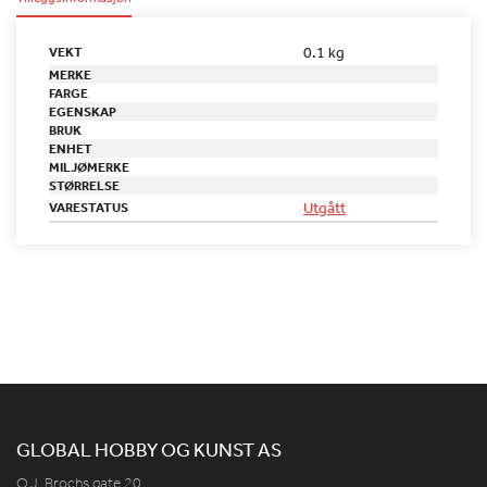
0.1 kg
VEKT
MERKE
FARGE
EGENSKAP
BRUK
ENHET
MILJØMERKE
STØRRELSE
Utgått
VARESTATUS
GLOBAL HOBBY OG KUNST AS
O.J. Brochs gate 20