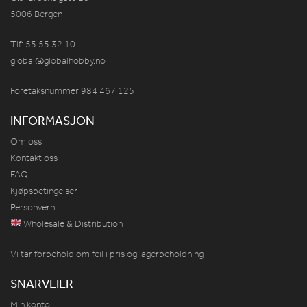
5006 Bergen
Tlf: 55 55 32 10
global@globalhobby.no
Foretaksnummer 984
467
125
INFORMASJON
Om oss
Kontakt oss
FAQ
Kjøpsbetingelser
Personvern
Wholesale & Distribution
Vi tar forbehold om feil i pris og lagerbeholdning
SNARVEIER
Min konto