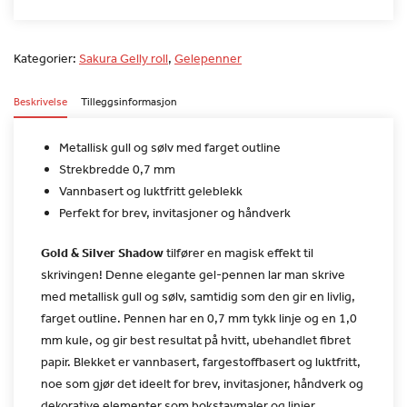
Kategorier:
Sakura Gelly roll
,
Gelepenner
Beskrivelse
Tilleggsinformasjon
Metallisk gull og sølv med farget outline
Strekbredde 0,7 mm
Vannbasert og luktfritt geleblekk
Perfekt for brev, invitasjoner og håndverk
Gold & Silver Shadow
tilfører en magisk effekt
til
skrivingen! Denne elegante gel-pennen lar man skrive
med
metallisk gull og sølv, samtidig som den gir en livlig,
farget
outline. Pennen har en 0,7 mm tykk linje og en 1,0
mm kule, og gir
best resultat på hvitt, ubehandlet fibret
papir. Blekket er
vannbasert, fargestoffbasert og luktfritt,
noe som gjør det ideelt
for brev, invitasjoner, håndverk og
dekorative elementer som
bokstavmaler og linjer.