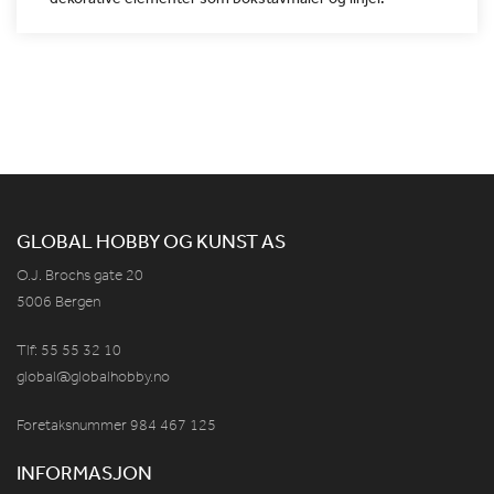
GLOBAL HOBBY OG KUNST AS
O.J. Brochs gate 20
5006 Bergen
Tlf: 55 55 32 10
global@globalhobby.no
Foretaksnummer 984
467
125
INFORMASJON