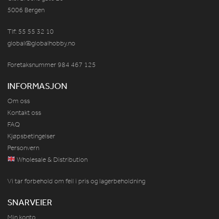
5006 Bergen
Tlf: 55 55 32 10
global@globalhobby.no
Foretaksnummer 984
467
125
INFORMASJON
Om oss
Kontakt oss
FAQ
Kjøpsbetingelser
Personvern
Wholesale & Distribution
Vi tar forbehold om feil i pris og lagerbeholdning
SNARVEIER
Min konto