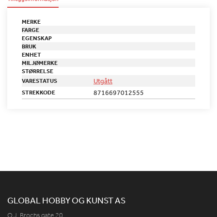
MERKE
FARGE
EGENSKAP
BRUK
ENHET
MILJØMERKE
STØRRELSE
Utgått
VARESTATUS
8716697012555
STREKKODE
GLOBAL HOBBY OG KUNST AS
O.J. Brochs gate 20