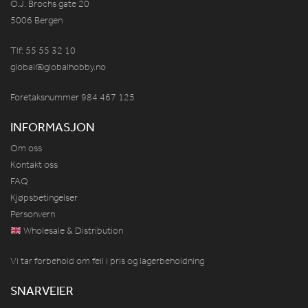
O.J. Brochs gate 20
5006 Bergen
Tlf: 55 55 32 10
global@globalhobby.no
Foretaksnummer 984
467
125
INFORMASJON
Om oss
Kontakt oss
FAQ
Kjøpsbetingelser
Personvern
Wholesale & Distribution
Vi tar forbehold om feil i pris og lagerbeholdning
SNARVEIER