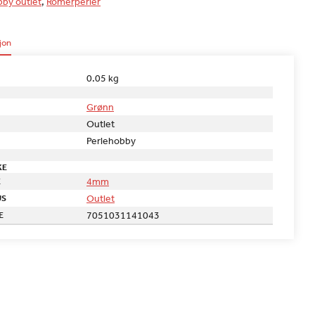
by outlet
,
Romerperler
jon
0.05 kg
Grønn
Outlet
Perlehobby
KE
4mm
E
Outlet
US
7051031141043
E