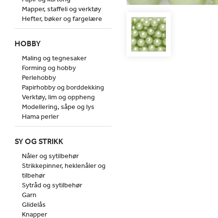
Mapper, staffeli og verktøy
Hefter, bøker og fargelære
HOBBY
Maling og tegnesaker
Forming og hobby
Perlehobby
Papirhobby og borddekking
Verktøy, lim og oppheng
Modellering, såpe og lys
Hama perler
SY OG STRIKK
Nåler og sytilbehør
Strikkepinner, heklenåler og
tilbehør
Sytråd og sytilbehør
Garn
Glidelås
Knapper