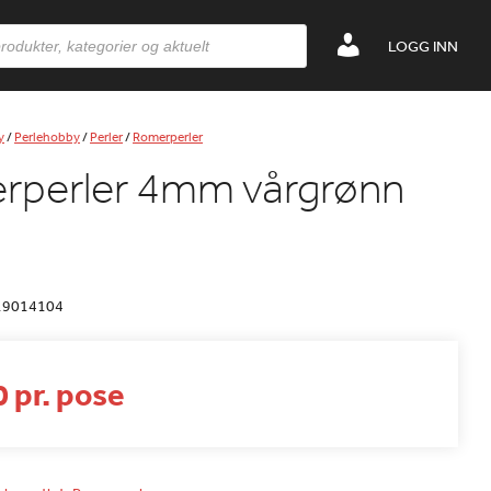
LOGG INN
y
/
Perlehobby
/
Perler
/
Romerperler
rperler 4mm vårgrønn
19014104
 pr. pose