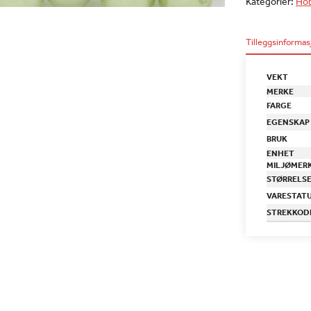
Kategorier:
Hob
Tilleggsinformas
VEKT
MERKE
FARGE
EGENSKAP
BRUK
ENHET
MILJØMER
STØRRELS
VARESTAT
STREKKOD