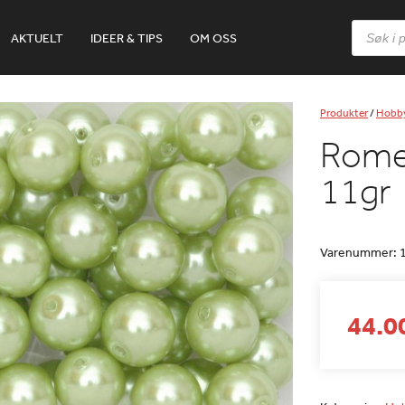
Products
AKTUELT
IDEER & TIPS
OM OSS
search
Produkter
/
Hobb
Rome
11gr
Varenummer:
44.00