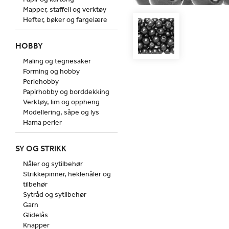
Mapper, staffeli og verktøy
Hefter, bøker og fargelære
HOBBY
Maling og tegnesaker
Forming og hobby
Perlehobby
Papirhobby og borddekking
Verktøy, lim og oppheng
Modellering, såpe og lys
Hama perler
SY OG STRIKK
Nåler og sytilbehør
Strikkepinner, heklenåler og
tilbehør
Sytråd og sytilbehør
Garn
Glidelås
Knapper