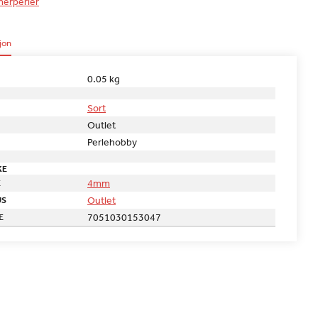
erperler
jon
0.05 kg
Sort
Outlet
Perlehobby
KE
4mm
E
Outlet
US
7051030153047
E