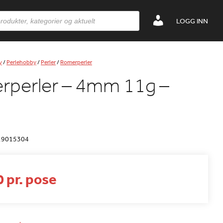
LOGG INN
y
/
Perlehobby
/
Perler
/
Romerperler
rperler – 4mm 11g –
19015304
 pr. pose