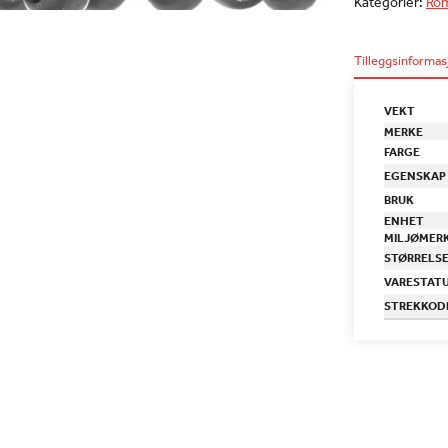
Kategorier:
Rom
Tilleggsinformas
VEKT
MERKE
FARGE
EGENSKAP
BRUK
ENHET
MILJØMER
STØRRELS
VARESTAT
STREKKOD