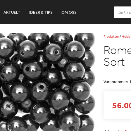
Products
AKTUELT
IDEER & TIPS
OM OSS
search
Produkter
/
Hobb
Rome
Sort
Varenummer:
56.00