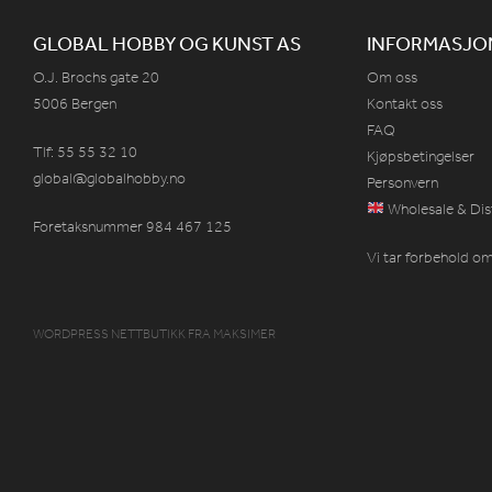
GLOBAL HOBBY OG KUNST AS
INFORMASJO
O.J. Brochs gate 20
Om oss
5006 Bergen
Kontakt oss
FAQ
Tlf: 55 55 32 10
Kjøpsbetingelser
global@globalhobby.no
Personvern
Wholesale & Dis
Foretaksnummer 984
467
125
Vi tar forbehold om 
WORDPRESS NETTBUTIKK
FRA
MAKSIMER