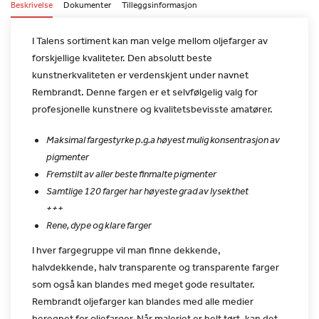
Beskrivelse
Dokumenter
Tilleggsinformasjon
I Talens sortiment kan man velge mellom oljefarger av
forskjellige
kvaliteter. Den absolutt beste
kunstnerkvaliteten er verdenskjent
under navnet
Rembrandt. Denne fargen er et selvfølgelig valg for
profesjonelle kunstnere og kvalitetsbevisste amatører.
Maksimal fargestyrke p.g.a høyest mulig konsentrasjon av
pigmenter
Fremstilt av aller beste finmalte pigmenter
Samtlige 120 farger har høyeste grad av lysekthet
+++
Rene, dype og klare farger
I hver fargegruppe vil man finne dekkende,
halvdekkende, halv
transparente og transparente farger
som også kan blandes med meget
gode resultater.
Rembrandt oljefarger kan blandes med alle medier
beregnet for oljefarger. Når maleriet er helt tørt, kan det