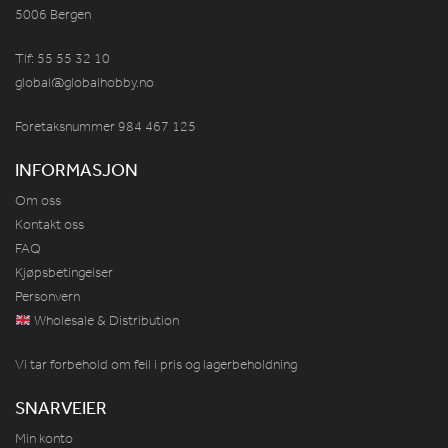
5006 Bergen
Tlf: 55 55 32 10
global@globalhobby.no
Foretaksnummer 984
467
125
INFORMASJON
Om oss
Kontakt oss
FAQ
Kjøpsbetingelser
Personvern
Wholesale & Distribution
Vi tar forbehold om feil i pris og lagerbeholdning
SNARVEIER
Min konto