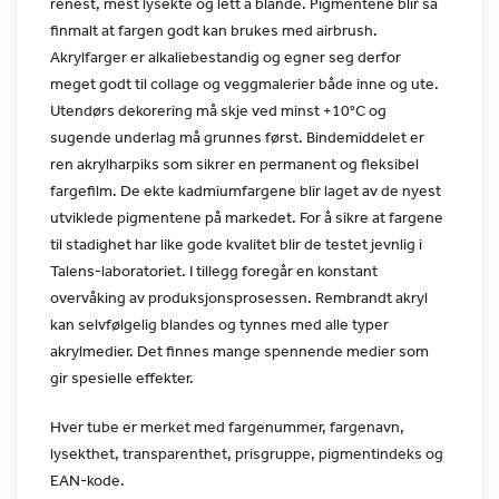
renest, mest lysekte og lett å blande. Pigmentene blir så
finmalt at fargen godt kan brukes med airbrush.
Akrylfarger er
alkaliebestandig og egner seg derfor
meget godt til collage og
veggmalerier både inne og ute.
Utendørs dekorering må skje ved
minst +10°C og
sugende underlag må grunnes først. Bindemiddelet er
ren akrylharpiks som sikrer en permanent og fleksibel
fargefilm. De
ekte kadmiumfargene blir laget av de nyest
utviklede pigmentene på
markedet. For å sikre at fargene
til stadighet har like gode
kvalitet blir de testet jevnlig i
Talens-laboratoriet. I tillegg
foregår en konstant
overvåking av produksjonsprosessen. Rembrandt
akryl
kan selvfølgelig blandes og tynnes med alle typer
akrylmedier. Det finnes mange spennende medier som
gir spesielle
effekter.
Hver tube er merket med fargenummer, fargenavn,
lysekthet,
transparenthet, prisgruppe, pigmentindeks og
EAN-kode.