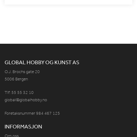
GLOBAL HOBBY OG KUNST AS
O.J. Brochs gate 20
5006 Bergen
Tlf: 55 55 32 10
global@globalhobby.no
Foretaksnummer 984
467
125
INFORMASJON
Om oss