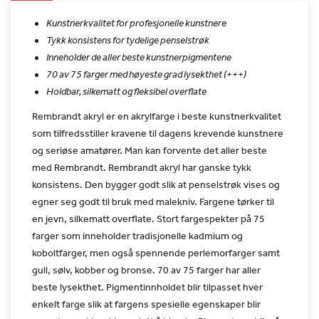
Kunstnerkvalitet for profesjonelle kunstnere
Tykk konsistens for tydelige penselstrøk
Inneholder de aller beste kunstnerpigmentene
70 av 75 farger med høyeste grad lysekthet (+++)
Holdbar, silkematt og fleksibel overflate
Rembrandt akryl er en akrylfarge i beste kunstnerkvalitet
som
tilfredsstiller kravene til dagens krevende kunstnere
og seriøse
amatører. Man kan forvente det aller beste
med Rembrandt. Rembrandt
akryl har ganske tykk
konsistens. Den bygger godt slik at
penselstrøk vises og
egner seg godt til bruk med malekniv. Fargene
tørker til
en jevn, silkematt overflate. Stort fargespekter på 75
farger som inneholder tradisjonelle kadmium og
koboltfarger, men
også spennende perlemorfarger samt
gull, sølv, kobber og bronse. 70
av 75 farger har aller
beste lysekthet. Pigmentinnholdet blir
tilpasset hver
enkelt farge slik at fargens spesielle egenskaper
blir