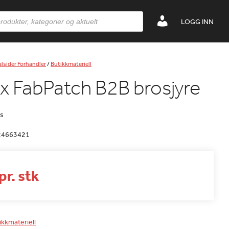
LOGG INN
lsider Forhandler
/
Butikkmateriell
x FabPatch B2B brosjyre
is
24663421
pr. stk
ikkmateriell