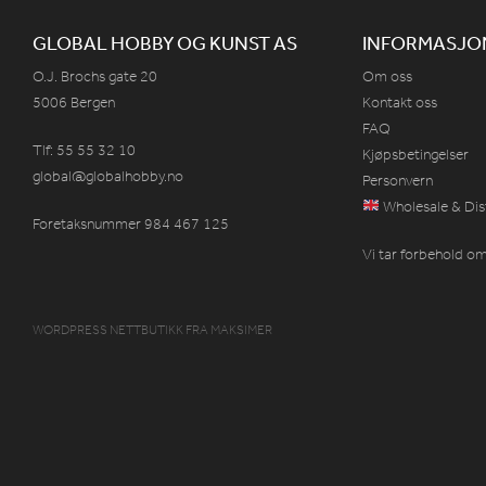
GLOBAL HOBBY OG KUNST AS
INFORMASJO
O.J. Brochs gate 20
Om oss
5006 Bergen
Kontakt oss
FAQ
Tlf: 55 55 32 10
Kjøpsbetingelser
global@globalhobby.no
Personvern
Wholesale & Dis
Foretaksnummer 984
467
125
Vi tar forbehold om 
WORDPRESS NETTBUTIKK
FRA
MAKSIMER