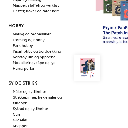
Mapper, staffeli og verktøy
Hefter, bøker og fargelære
HOBBY
Maling og tegnesaker
Forming og hobby
Perlehobby
Papirhobby og borddekking
Verktøy, lim og oppheng
Modellering, såpe og lys
Hama perler
SY OG STRIKK
Nåler og sytilbehør
Strikkepinner, heklenåler og
tilbehør
Sytråd og sytilbehør
Garn
Glidelås
Knapper