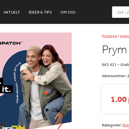
Products
AKTUELT
IDEER & TIPS
OM OSS
search
Produkter
/
Spesia
Prym 
663 421 – Grat
Varenummer:
1.00 
Kategorier:
But