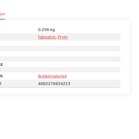
jon
0.296 kg
Fabpatch
,
Prym
KE
E
Butikkmateriell
US
4002276634213
E