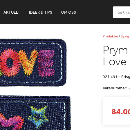
Products
AKTUELT
IDEER & TIPS
OM OSS
search
Produkter
/
Sy og 
Prym 
Love
921 491 – Pris
Varenummer:
84.00