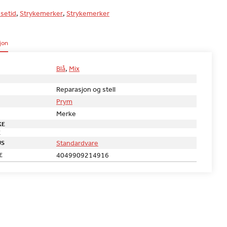
setid
,
Strykemerker
,
Strykemerker
jon
Blå
,
Mix
Reparasjon og stell
Prym
Merke
KE
E
Standardvare
US
4049909214916
E