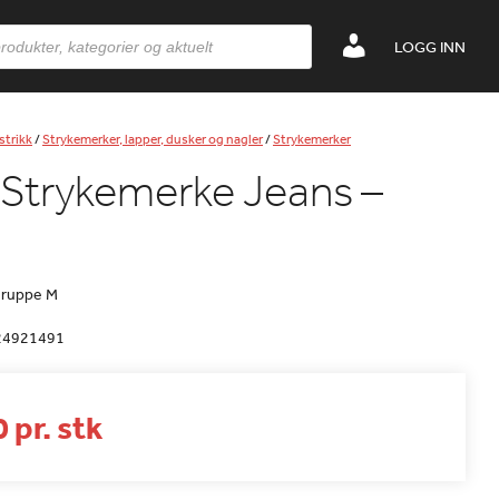
LOGG INN
strikk
/
Strykemerker, lapper, dusker og nagler
/
Strykemerker
Strykemerke Jeans –
gruppe M
24921491
 pr. stk