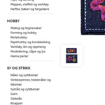
Mapper, staffeli og verktøy
Hefter, bøker og fargelære
HOBBY
Maling og tegnesaker
Forming og hobby
Perlehobby
Papirhobby og borddekking
Verktøy, lim og oppheng
Modellering, såpe og lys
Hama perler
SY OG STRIKK
Nåler og sytilbehør
Strikkepinner, heklenåler og
tilbehør
Sytråd og sytilbehør
Garn
Glidelås
Knapper