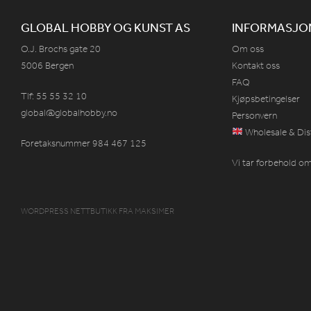
GLOBAL HOBBY OG KUNST AS
INFORMASJO
O.J. Brochs gate 20
Om oss
5006 Bergen
Kontakt oss
FAQ
Tlf: 55 55 32 10
Kjøpsbetingelser
global@globalhobby.no
Personvern
Wholesale & Dis
Foretaksnummer 984
467
125
Vi tar forbehold om 
WORDPRESS NETTBUTIKK
FRA
MAKSIMER